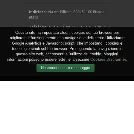
Indirizzo:
Via del Pillone, 89/a 51100 Pistoia -
(Italy)
Telefono:
+39.0573.380418 - +39.0573.381269
Questo sito ha impostato alcuni cookies sul tuo browser per
E-mail:
info@arcangeligino.it
migliorare il funzionamento e la navigazione dell'utente.Utilizziamo
Google Analytics e Javascript script, che impostano i cookies e
Orari Ufficio:
tecnologie simili sul tuo browser. Proseguendo la navigazione in
Lunedì-Venerdì: 08:00/12:00 - 13:30/18:00
questo sito web, acconsenti all'utilizzo dei cookie. Maggiori
Sabato: 08:00/12:00
informazioni possono essere lette nella sezione
Cookies Disclaimer
.
Domenica: Chiuso
Copyright © 2016 - Arcangeli Gino - Vivai Azienda
Agricola - di Genovesi Giovanni - Via del Pillone, 89/a
51100 Pistoia - (Italy) - P.IVA: 00824540470
WEB by
IGM Studio
.
Termini e Condizioni
-
Privacy
-
Cookies
-
Sitemap
-
RSS