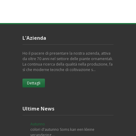
L'Azienda
Ho il piacere di presentare la nostra azienda, attiva
da oltre 70 anni nel settore delle piante ornamentali.
La continua ricerca della qualità nella produzione, fa
sì che moderne tecniche di coltivazione s…
Dettagli
Ultime News
Autunno
colori d'autunno Soms kan een kleine
verandering …