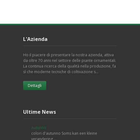
L'Azienda
Ho il piacere di presentare la nostra azienda, attiva
da oltre 70 anni nel settore delle piante ornamentali.
La continua ricerca della qualità nella produzione, fa
sì che moderne tecniche di coltivazione s…
Dettagli
Ultime News
Autunno
colori d'autunno Soms kan een kleine
verandering …