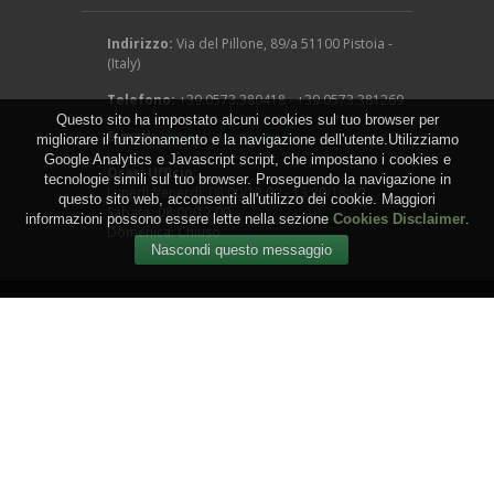
Indirizzo:
Via del Pillone, 89/a 51100 Pistoia -
(Italy)
Telefono:
+39.0573.380418 - +39.0573.381269
Questo sito ha impostato alcuni cookies sul tuo browser per
E-mail:
info@arcangeligino.it
migliorare il funzionamento e la navigazione dell'utente.Utilizziamo
Google Analytics e Javascript script, che impostano i cookies e
Orari Ufficio:
tecnologie simili sul tuo browser. Proseguendo la navigazione in
Lunedì-Venerdì: 08:00/12:00 - 13:30/18:00
questo sito web, acconsenti all'utilizzo dei cookie. Maggiori
Sabato: 08:00/12:00
informazioni possono essere lette nella sezione
Cookies Disclaimer
.
Domenica: Chiuso
Copyright © 2016 - Arcangeli Gino - Vivai Azienda
Agricola - di Genovesi Giovanni - Via del Pillone, 89/a
51100 Pistoia - (Italy) - P.IVA: 00824540470
WEB by
IGM Studio
.
Termini e Condizioni
-
Privacy
-
Cookies
-
Sitemap
-
RSS