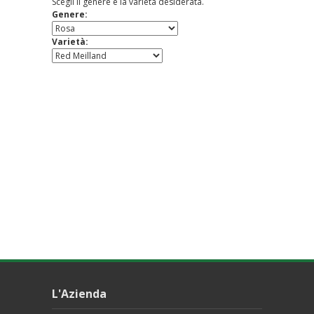
Scegli il genere e la varietà desiderata.
Genere:
Varietà:
L'Azienda