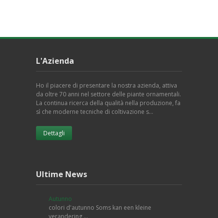
L'Azienda
Ho il piacere di presentare la nostra azienda, attiva
da oltre 70 anni nel settore delle piante ornamentali.
La continua ricerca della qualità nella produzione, fa
sì che moderne tecniche di coltivazione s…
Dettagli
Ultime News
Autunno
colori d'autunno Soms kan een kleine
verandering …