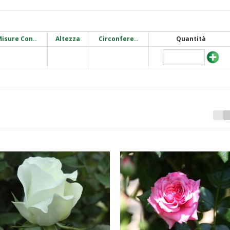
isure Con..
Altezza
Circonfere..
Quantità