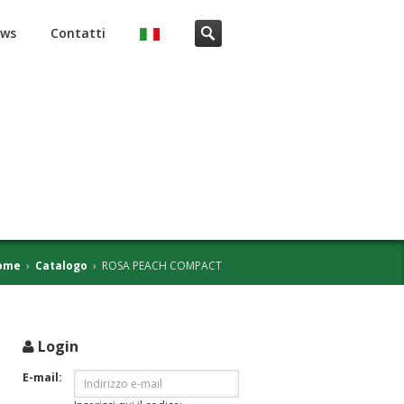
ws
Contatti
ome
›
Catalogo
›
ROSA PEACH COMPACT
Login
i
E-mail: