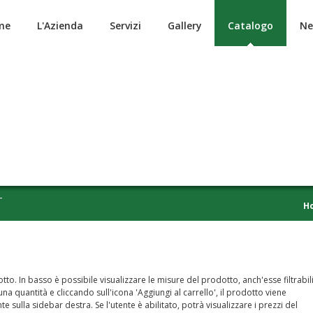
me
L'Azienda
Servizi
Gallery
Catalogo
Ne
T
H
to. In basso è possibile visualizzare le misure del prodotto, anch'esse filtrabil
a quantità e cliccando sull'icona 'Aggiungi al carrello', il prodotto viene
nte sulla sidebar destra. Se l'utente è abilitato, potrà visualizzare i prezzi del