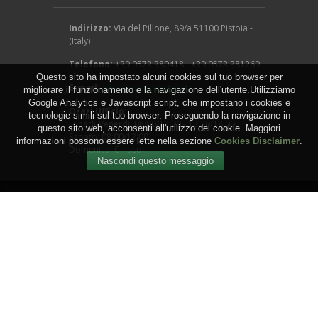
Indirizzo:
Via del Pillone, 89/a 51100 Pistoia -
(Italy)
Telefono:
+39.0573.380418 - +39.0573.381269
Questo sito ha impostato alcuni cookies sul tuo browser per
E-mail:
info@arcangeligino.it
migliorare il funzionamento e la navigazione dell'utente.Utilizziamo
Google Analytics e Javascript script, che impostano i cookies e
Orari Ufficio:
tecnologie simili sul tuo browser. Proseguendo la navigazione in
Lunedì-Venerdì: 08:00/12:00 - 13:30/18:00
questo sito web, acconsenti all'utilizzo dei cookie. Maggiori
Sabato: 08:00/12:00
informazioni possono essere lette nella sezione
Cookies Disclaimer
.
Domenica: Chiuso
Copyright © 2016 - Arcangeli Gino - Vivai Azienda
Agricola - di Genovesi Giovanni - Via del Pillone, 89/a
51100 Pistoia - (Italy) - P.IVA: 00824540470
WEB by
IGM Studio
.
Termini e Condizioni
-
Privacy
-
Cookies
-
Sitemap
-
RSS