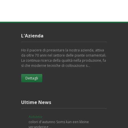
L'Azienda
Ho il piacere di presentare la nostra azienda, attiva
da oltre 70 anni nel settore delle piante ornamentali.
La continua ricerca della qualità nella produzione, fa
sì che moderne tecniche di coltivazione s…
Dettagli
Ultime News
Autunno
colori d'autunno Soms kan een kleine
verandering …