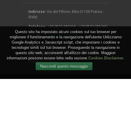
Indirizzo:
Via del Pillone, 89/a 51100 Pistoia -
(Italy)
Telefono:
+39.0573.380418 - +39.0573.381269
Questo sito ha impostato alcuni cookies sul tuo browser per
E-mail:
info@arcangeligino.it
migliorare il funzionamento e la navigazione dell'utente.Utilizziamo
Google Analytics e Javascript script, che impostano i cookies e
Orari Ufficio:
tecnologie simili sul tuo browser. Proseguendo la navigazione in
Lunedì-Venerdì: 08:00/12:00 - 13:30/18:00
questo sito web, acconsenti all'utilizzo dei cookie. Maggiori
Sabato: 08:00/12:00
informazioni possono essere lette nella sezione
Cookies Disclaimer
.
Domenica: Chiuso
Copyright © 2016 - Arcangeli Gino - Vivai Azienda
Agricola - di Genovesi Giovanni - Via del Pillone, 89/a
51100 Pistoia - (Italy) - P.IVA: 00824540470
WEB by
IGM Studio
.
Termini e Condizioni
-
Privacy
-
Cookies
-
Sitemap
-
RSS