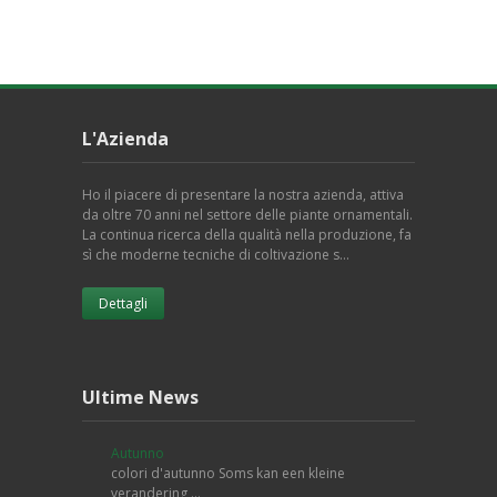
L'Azienda
Ho il piacere di presentare la nostra azienda, attiva
da oltre 70 anni nel settore delle piante ornamentali.
La continua ricerca della qualità nella produzione, fa
sì che moderne tecniche di coltivazione s…
Dettagli
Ultime News
Autunno
colori d'autunno Soms kan een kleine
verandering …