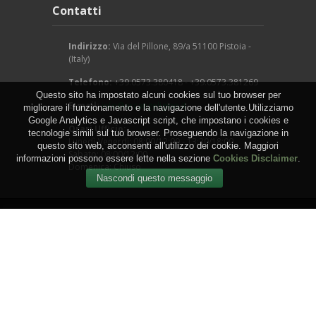
Contatti
Indirizzo:
Via del Pillone, 89/a 51100 Pistoia -
(Italy)
Telefono:
+39.0573.380418 - +39.0573.381269
Questo sito ha impostato alcuni cookies sul tuo browser per
E-mail:
info@arcangeligino.it
migliorare il funzionamento e la navigazione dell'utente.Utilizziamo
Google Analytics e Javascript script, che impostano i cookies e
Orari Ufficio:
tecnologie simili sul tuo browser. Proseguendo la navigazione in
Lunedì-Venerdì: 08:00/12:00 - 13:30/18:00
questo sito web, acconsenti all'utilizzo dei cookie. Maggiori
Sabato: 08:00/12:00
informazioni possono essere lette nella sezione
Cookies Disclaimer
.
Domenica: Chiuso
Copyright © 2016 - Arcangeli Gino - Vivai Azienda
Agricola - di Genovesi Giovanni - Via del Pillone, 89/a
51100 Pistoia - (Italy) - P.IVA: 00824540470
WEB by
IGM Studio
.
Termini e Condizioni
-
Privacy
-
Cookies
-
Sitemap
-