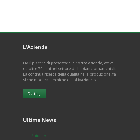
L'Azienda
Ho il piacere di presentare la nostra azienda, attiva
da oltre 70 anni nel settore delle piante ornamentali.
La continua ricerca della qualità nella produzione, fa
sì che moderne tecniche di coltivazione s…
Dettagli
Ultime News
Autunno