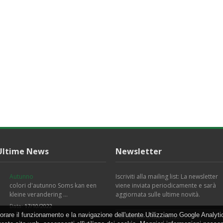
Ultime News
Newsletter
Autunno
Iscriviti alla mailing list: La newsletter
colori d'autunno Soms kan een
viene inviata periodicamente e sarà
kleine verandering …
aggiornata sulle ultime novità.
Data:
17/10/2022
orare il funzionamento e la navigazione dell'utente.Utilizziamo Google Analytic