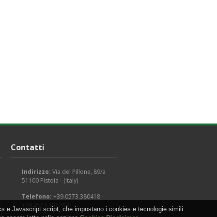
Contatti
Indirizzo:
Via del Pillone, 89/a
51100 Pistoia - (Italy)
Telefono:
+39.0573.380418 -
+39.0573.381269
s e Javascript script, che impostano i cookies e tecnologie simili