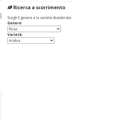
Ricerca a scorrimento
Scegli il genere e la varietà desiderata.
Genere:
Varietà:
ROSA ALPENGLUHEN
ROSA AMADEUS
Misure Disponibili
Misure Disponibili