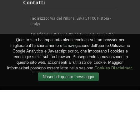
Contatti
Indirizzo:
Via del Pillone, 89/a 51100 Pistoia -
(Italy)
Telefono:
+39.0573.380418 - +39.0573.381269
Questo sito ha impostato alcuni cookies sul tuo browser per
E-mail:
info@arcangeligino.it
migliorare il funzionamento e la navigazione dell'utente.Utilizziamo
Google Analytics e Javascript script, che impostano i cookies e
Orari Ufficio:
tecnologie simili sul tuo browser. Proseguendo la navigazione in
Lunedì-Venerdì: 08:00/12:00 - 13:30/18:00
questo sito web, acconsenti all'utilizzo dei cookie. Maggiori
Sabato: 08:00/12:00
informazioni possono essere lette nella sezione
Cookies Disclaimer
.
Domenica: Chiuso
Copyright © 2016 - Arcangeli Gino - Vivai Azienda
Agricola - di Genovesi Giovanni - Via del Pillone, 89/a
51100 Pistoia - (Italy) - P.IVA: 00824540470
WEB by
IGM Studio
.
Termini e Condizioni
-
Privacy
-
Cookies
-
Sitemap
-