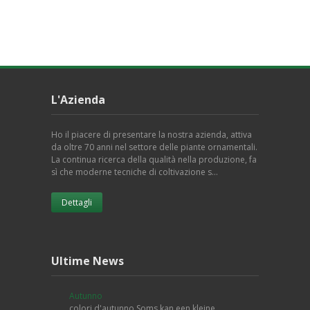
L'Azienda
Ho il piacere di presentare la nostra azienda, attiva
da oltre 70 anni nel settore delle piante ornamentali.
La continua ricerca della qualità nella produzione, fa
sì che moderne tecniche di coltivazione s…
Dettagli
Ultime News
Autunno
colori d'autunno Soms kan een kleine