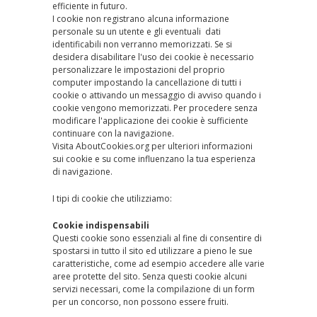
efficiente in futuro.
I cookie non registrano alcuna informazione
personale su un utente e gli eventuali dati
identificabili non verranno memorizzati. Se si
desidera disabilitare l'uso dei cookie è necessario
personalizzare le impostazioni del proprio
computer impostando la cancellazione di tutti i
cookie o attivando un messaggio di avviso quando i
cookie vengono memorizzati. Per procedere senza
modificare l'applicazione dei cookie è sufficiente
continuare con la navigazione.
Visita AboutCookies.org per ulteriori informazioni
sui cookie e su come influenzano la tua esperienza
di navigazione.
I tipi di cookie che utilizziamo:
Cookie indispensabili
Questi cookie sono essenziali al fine di consentire di
spostarsi in tutto il sito ed utilizzare a pieno le sue
caratteristiche, come ad esempio accedere alle varie
aree protette del sito. Senza questi cookie alcuni
servizi necessari, come la compilazione di un form
per un concorso, non possono essere fruiti.