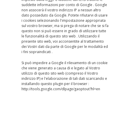
suddette informazioni per conto di Google . Google
non assocerà il vostro indirizzo IP a nessun altro
dato posseduto da Google. Potete rifiutarvi di usare
i cookies selezionando l'impostazione appropriata
sul vostro browser, ma si prega di notare che se si fa
questo non si può essere in grado di utilizzare tutte
le funzionalità di questo sito web . Utilizzando il
presente sito web, voi acconsentite al trattamento
dei Vostri dati da parte di Google per le modalità ed
i fini sopraindicati .
Si può impedire a Google il rilevamento di un cookie
che viene generato a causa di e legato al Vostro
utilizzo di questo sito web (compreso il Vostro
indirizzo IP) e l'elaborazione di tali dati scaricando e
installando questo plugin per il browser :
http://tools.google.com/dlpage/gaoptout?hl=en