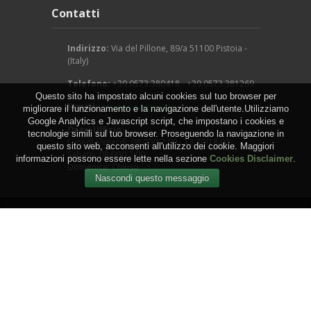
Contatti
Indirizzo:
Via del Pillone, 89/a 51100 Pistoia -
(Italy)
Telefono:
+39.0573.380418 - +39.0573.381269
Questo sito ha impostato alcuni cookies sul tuo browser per
E-mail:
info@arcangeligino.it
migliorare il funzionamento e la navigazione dell'utente.Utilizziamo
Google Analytics e Javascript script, che impostano i cookies e
Orari Ufficio:
tecnologie simili sul tuo browser. Proseguendo la navigazione in
Lunedì-Venerdì: 08:00/12:00 - 13:30/18:00
questo sito web, acconsenti all'utilizzo dei cookie. Maggiori
Sabato: 08:00/12:00
informazioni possono essere lette nella sezione
Cookies Disclaimer
.
Domenica: Chiuso
Copyright © 2016 - Arcangeli Gino - Vivai Azienda
Agricola - di Genovesi Giovanni - Via del Pillone, 89/a
51100 Pistoia - (Italy) - P.IVA: 00824540470
WEB by
IGM Studio
.
Termini e Condizioni
-
Privacy
-
Cookies
-
Sitemap
-