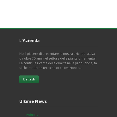
L'Azienda
Ho il piacere di presentare la nostra azienda, attiva
da oltre 70 anni nel settore delle piante ornamentali.
La continua ricerca della qualità nella produzione, fa
sì che moderne tecniche di coltivazione s…
Dettagli
Ultime News
Autunno