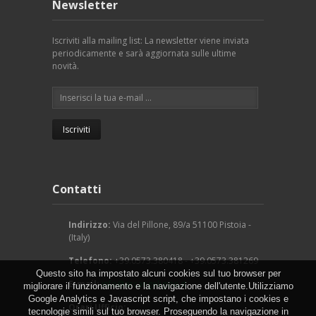
Newsletter
Iscriviti alla mailing list: La newsletter viene inviata
periodicamente e sarà aggiornata sulle ultime
novità.
Contatti
Indirizzo:
Via del Pillone, 89/a 51100 Pistoia -
(Italy)
Telefono:
+39.0573.380418 - +39.0573.381269
Questo sito ha impostato alcuni cookies sul tuo browser per
E-mail:
info@arcangeligino.it
migliorare il funzionamento e la navigazione dell'utente.Utilizziamo
Google Analytics e Javascript script, che impostano i cookies e
Orari Ufficio:
tecnologie simili sul tuo browser. Proseguendo la navigazione in