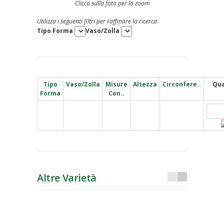
Clicca sulla foto per lo zoom
Utilizza i seguenti filtri per raffinare la ricerca
Tipo Forma
Vaso/Zolla
Tipo
Vaso/Zolla
Misure
Altezza
Circonfere..
Qua
Forma
Con..
Altre Varietà