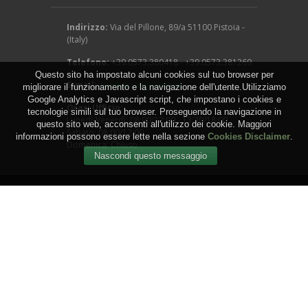
Indirizzo:
Via del Pillone, 89/a 51100 Pistoia -
(Italy)
Telefono:
+39.0573.380418 - +39.0573.381269
Questo sito ha impostato alcuni cookies sul tuo browser per
E-mail:
info@arcangeligino.it
migliorare il funzionamento e la navigazione dell'utente.Utilizziamo
Google Analytics e Javascript script, che impostano i cookies e
Orari Ufficio:
tecnologie simili sul tuo browser. Proseguendo la navigazione in
Lunedì-Venerdì: 08:00/12:00 - 13:30/18:00
questo sito web, acconsenti all'utilizzo dei cookie. Maggiori
Sabato: 08:00/12:00
informazioni possono essere lette nella sezione
Cookies Disclaimer
.
Domenica: Chiuso
Copyright © 2016 - Arcangeli Gino - Vivai Azienda
Agricola - di Genovesi Giovanni - Via del Pillone, 89/a
51100 Pistoia - (Italy) - P.IVA: 00824540470
WEB by
IGM Studio
.
Termini e Condizioni
-
Privacy
-
Cookies
-
Sitemap
-
RSS