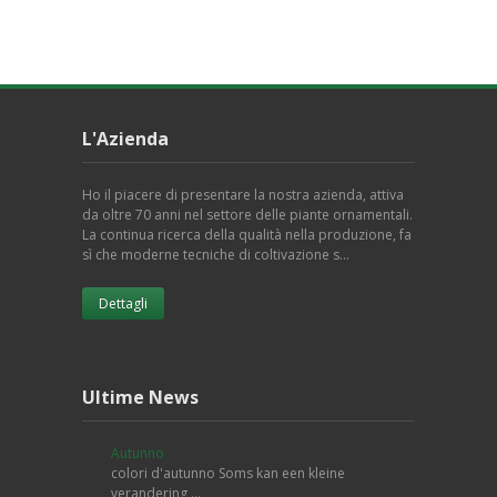
L'Azienda
Ho il piacere di presentare la nostra azienda, attiva
da oltre 70 anni nel settore delle piante ornamentali.
La continua ricerca della qualità nella produzione, fa
sì che moderne tecniche di coltivazione s…
Dettagli
Ultime News
Autunno
colori d'autunno Soms kan een kleine
verandering …