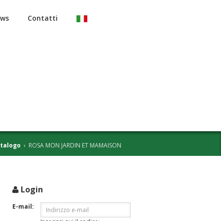
ws
Contatti
talogo
›
ROSA MON JARDIN ET MAMAISON
Login
i
E-mail: