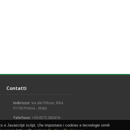
Contatti
Indirizzo:
Via del Pillone, 89/a
51100 Pistoia - (Italy)
Telefono:
+39.0573.380418 -
+39.0573.381269
s e Javascript script, che impostano i cookies e tecnologie simili