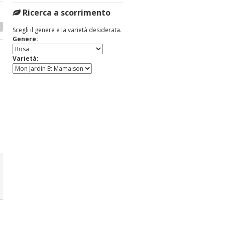
Ricerca a scorrimento
Scegli il genere e la varietà desiderata.
Genere:
Varietà:
ROSA ALPENGLUHEN
ROSA AMADEUS
Misure Disponibili
Misure Disponibili