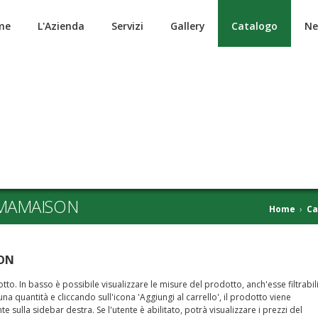
me
L'Azienda
Servizi
Gallery
Catalogo
Ne
 MAMAISON
Home
›
Ca
SON
to. In basso è possibile visualizzare le misure del prodotto, anch'esse filtrabil
a quantità e cliccando sull'icona 'Aggiungi al carrello', il prodotto viene
nte sulla sidebar destra. Se l'utente è abilitato, potrà visualizzare i prezzi del