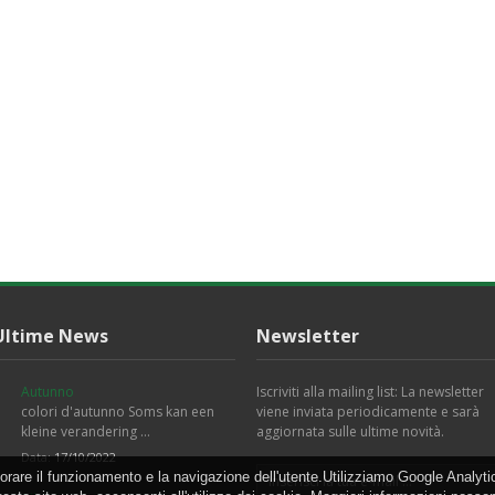
Ultime News
Newsletter
Autunno
Iscriviti alla mailing list: La newsletter
colori d'autunno Soms kan een
viene inviata periodicamente e sarà
kleine verandering …
aggiornata sulle ultime novità.
Data:
17/10/2022
orare il funzionamento e la navigazione dell'utente.Utilizziamo Google Analytic