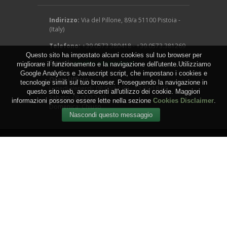
Indirizzo:
Via del Pillone, 89/a 51100 Pistoia -
(Italy)
Telefono:
+39.0573.380418 - +39.0573.381269
Questo sito ha impostato alcuni cookies sul tuo browser per
E-mail:
info@arcangeligino.it
migliorare il funzionamento e la navigazione dell'utente.Utilizziamo
Google Analytics e Javascript script, che impostano i cookies e
Orari Ufficio:
tecnologie simili sul tuo browser. Proseguendo la navigazione in
Lunedì-Venerdì: 08:00/12:00 - 13:30/18:00
questo sito web, acconsenti all'utilizzo dei cookie. Maggiori
Sabato: 08:00/12:00
informazioni possono essere lette nella sezione
Cookies Disclaimer
.
Domenica: Chiuso
Copyright © 2016 - Arcangeli Gino - Vivai Azienda
Agricola - di Genovesi Giovanni - Via del Pillone, 89/a
51100 Pistoia - (Italy) - P.IVA: 00824540470
WEB by
IGM Studio
.
Termini e Condizioni
-
Privacy
-
Cookies
-
Sitemap
-
RSS