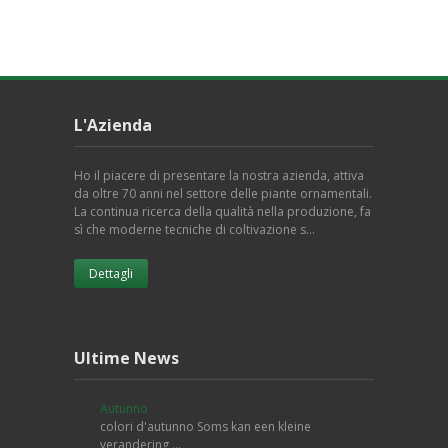
L'Azienda
Ho il piacere di presentare la nostra azienda, attiva
da oltre 70 anni nel settore delle piante ornamentali.
La continua ricerca della qualità nella produzione, fa
sì che moderne tecniche di coltivazione s…
Dettagli
Ultime News
Autunno
colori d'autunno Soms kan een kleine
verandering …