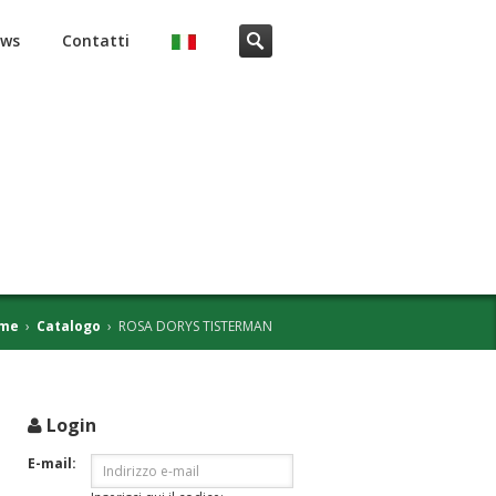
ws
Contatti
me
›
Catalogo
›
ROSA DORYS TISTERMAN
Login
i
E-mail: