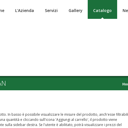
me
L'Azienda
Servizi
Gallery
Catalogo
Ne
AN
Ho
to. In basso è possibile visualizzare le misure del prodotto, anch'esse filtrabil
a quantità e cliccando sull'icona 'Aggiungi al carrello', il prodotto viene
nte sulla sidebar destra. Se l'utente è abilitato, potrà visualizzare i prezzi del