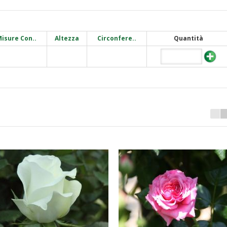
isure Con..
Altezza
Circonfere..
Quantità