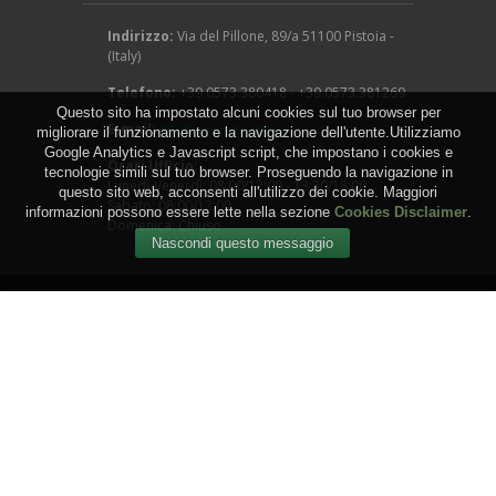
Indirizzo:
Via del Pillone, 89/a 51100 Pistoia -
(Italy)
Telefono:
+39.0573.380418 - +39.0573.381269
Questo sito ha impostato alcuni cookies sul tuo browser per
E-mail:
info@arcangeligino.it
migliorare il funzionamento e la navigazione dell'utente.Utilizziamo
Google Analytics e Javascript script, che impostano i cookies e
Orari Ufficio:
tecnologie simili sul tuo browser. Proseguendo la navigazione in
Lunedì-Venerdì: 08:00/12:00 - 13:30/18:00
questo sito web, acconsenti all'utilizzo dei cookie. Maggiori
Sabato: 08:00/12:00
informazioni possono essere lette nella sezione
Cookies Disclaimer
.
Domenica: Chiuso
Copyright © 2016 - Arcangeli Gino - Vivai Azienda
Agricola - di Genovesi Giovanni - Via del Pillone, 89/a
51100 Pistoia - (Italy) - P.IVA: 00824540470
WEB by
IGM Studio
.
Termini e Condizioni
-
Privacy
-
Cookies
-
Sitemap
-
RSS