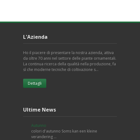
L'Azienda
Ho il piacere di presentare la nostra azienda, attiva
da oltre 70 anni nel settore delle piante ornamentali.
La continua ricerca della qualità nella produzione, fa
sì che moderne tecniche di coltivazione s…
Dettagli
Ultime News
Autunno
colori d'autunno Soms kan een kleine
verandering …