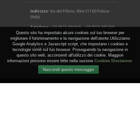
Indirizzo:
Via del Pillone, 89/a 51100 Pistoia -
(Italy)
Telefono:
+39.0573.380418 - +39.0573.381269
Questo sito ha impostato alcuni cookies sul tuo browser per
E-mail:
info@arcangeligino.it
migliorare il funzionamento e la navigazione dell'utente.Utilizziamo
Google Analytics e Javascript script, che impostano i cookies e
Orari Ufficio:
tecnologie simili sul tuo browser. Proseguendo la navigazione in
Lunedì-Venerdì: 08:00/12:00 - 13:30/18:00
questo sito web, acconsenti all'utilizzo dei cookie. Maggiori
Sabato: 08:00/12:00
informazioni possono essere lette nella sezione
Cookies Disclaimer
.
Domenica: Chiuso
Copyright © 2016 - Arcangeli Gino - Vivai Azienda
Agricola - di Genovesi Giovanni - Via del Pillone, 89/a
51100 Pistoia - (Italy) - P.IVA: 00824540470
WEB by
IGM Studio
.
Termini e Condizioni
-
Privacy
-
Cookies
-
Sitemap
-
RSS