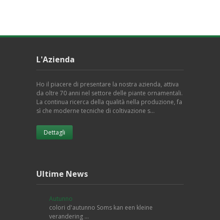
L'Azienda
Ho il piacere di presentare la nostra azienda, attiva
da oltre 70 anni nel settore delle piante ornamentali.
La continua ricerca della qualità nella produzione, fa
sì che moderne tecniche di coltivazione s…
Dettagli
Ultime News
Autunno
colori d'autunno Soms kan een kleine
verandering …