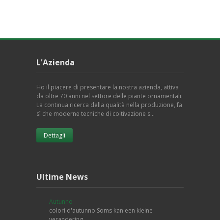
L'Azienda
Ho il piacere di presentare la nostra azienda, attiva
da oltre 70 anni nel settore delle piante ornamentali.
La continua ricerca della qualità nella produzione, fa
sì che moderne tecniche di coltivazione s…
Dettagli
Ultime News
Autunno
colori d'autunno Soms kan een kleine
verandering …