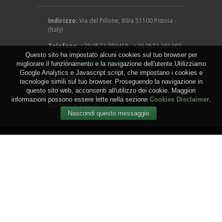
Indirizzo:
Via del Pillone, 89/a 51100 Pistoia -
(Italy)
Telefono:
+39.0573.380418 - +39.0573.381269
Questo sito ha impostato alcuni cookies sul tuo browser per
E-mail:
info@arcangeligino.it
migliorare il funzionamento e la navigazione dell'utente.Utilizziamo
Google Analytics e Javascript script, che impostano i cookies e
Orari Ufficio:
tecnologie simili sul tuo browser. Proseguendo la navigazione in
Lunedì-Venerdì: 08:00/12:00 - 13:30/18:00
questo sito web, acconsenti all'utilizzo dei cookie. Maggiori
Sabato: 08:00/12:00
informazioni possono essere lette nella sezione
Cookies Disclaimer
.
Domenica: Chiuso
Copyright © 2016 - Arcangeli Gino - Vivai Azienda
Agricola - di Genovesi Giovanni - Via del Pillone, 89/a
51100 Pistoia - (Italy) - P.IVA: 00824540470
WEB by
IGM Studio
.
Termini e Condizioni
-
Privacy
-
Cookies
-
Sitemap
-
RSS