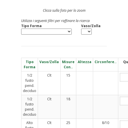
Clicca sulla foto per lo zoom
Utilizza i seguenti filtri per raffinare la ricerca
Tipo Forma
Vaso/Zolla
Tipo
Vaso/Zolla
Misure
Altezza
Circonfere..
Qu
Forma
Con..
1/2
Clt
15
fusto
pend.
deciduo
1/2
Clt
18
fusto
pend.
deciduo
Alto
Clt
25
8/10
fusto