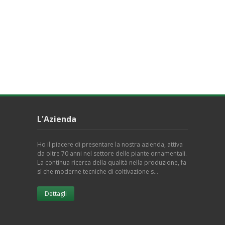
L'Azienda
Ho il piacere di presentare la nostra azienda, attiva
da oltre 70 anni nel settore delle piante ornamentali.
La continua ricerca della qualità nella produzione, fa
sì che moderne tecniche di coltivazione s…
Dettagli