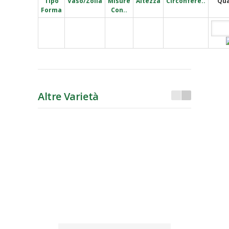
Tipo
Vaso/Zolla
Misure
Altezza
Circonfere..
Qua
Forma
Con..
Altre Varietà