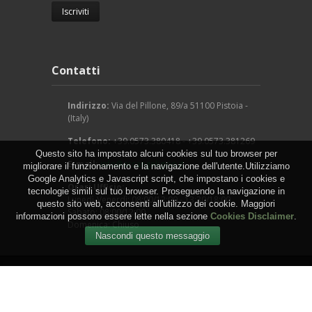
Contatti
Indirizzo:
Via del Pillone, 89/a 51100 Pistoia -
(Italy)
Telefono:
+39.0573.380418 - +39.0573.381269
Questo sito ha impostato alcuni cookies sul tuo browser per
E-mail:
info@arcangeligino.it
migliorare il funzionamento e la navigazione dell'utente.Utilizziamo
Google Analytics e Javascript script, che impostano i cookies e
Orari Ufficio:
tecnologie simili sul tuo browser. Proseguendo la navigazione in
Lunedì-Venerdì: 08:00/12:00 - 13:30/18:00
questo sito web, acconsenti all'utilizzo dei cookie. Maggiori
Sabato: 08:00/12:00
informazioni possono essere lette nella sezione
Cookies Disclaimer
.
Domenica: Chiuso
Copyright © 2016 - Arcangeli Gino - Vivai Azienda
Agricola - di Genovesi Giovanni - Via del Pillone, 89/a
51100 Pistoia - (Italy) - P.IVA: 00824540470