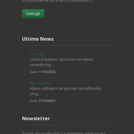
sì che moderne tecniche di coltivazione s…
Dettagli
Ultime News
Autunno
colori d'autunno Soms kan een kleine
verandering …
Data:
17/10/2022
Alberi pronti
Alberi coltivati in air-pot per un bellissimo
prog…
Data:
21/10/2021
Newsletter
Iscriviti alla mailing list: La newsletter viene inviata