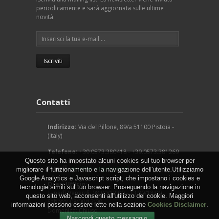
periodicamente e sarà aggiornata sulle ultime
novità.
Contatti
Indirizzo:
Via del Pillone, 89/a 51100 Pistoia -
(Italy)
Telefono:
+39.0573.380418 - +39.0573.381269
Questo sito ha impostato alcuni cookies sul tuo browser per
E-mail:
info@arcangeligino.it
migliorare il funzionamento e la navigazione dell'utente.Utilizziamo
Google Analytics e Javascript script, che impostano i cookies e
Orari Ufficio:
tecnologie simili sul tuo browser. Proseguendo la navigazione in
Lunedì-Venerdì: 08:00/12:00 - 13:30/18:00
questo sito web, acconsenti all'utilizzo dei cookie. Maggiori
Sabato: 08:00/12:00
informazioni possono essere lette nella sezione
Cookies Disclaimer
.
Domenica: Chiuso