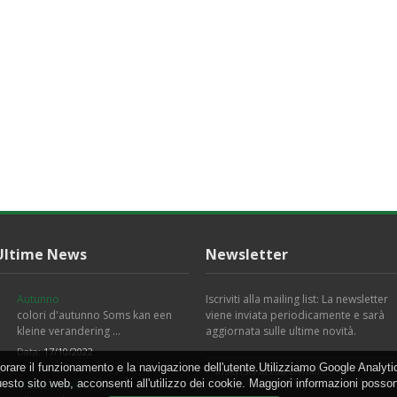
Ultime News
Newsletter
Autunno
Iscriviti alla mailing list: La newsletter
colori d'autunno Soms kan een
viene inviata periodicamente e sarà
kleine verandering …
aggiornata sulle ultime novità.
Data:
17/10/2022
orare il funzionamento e la navigazione dell'utente.Utilizziamo Google Analytic
esto sito web, acconsenti all'utilizzo dei cookie. Maggiori informazioni posso
Alberi pronti