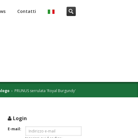
ws
Contatti
alogo
›
PRUNUS serrulata 'Royal Burgundy'
Login
i
E-mail: