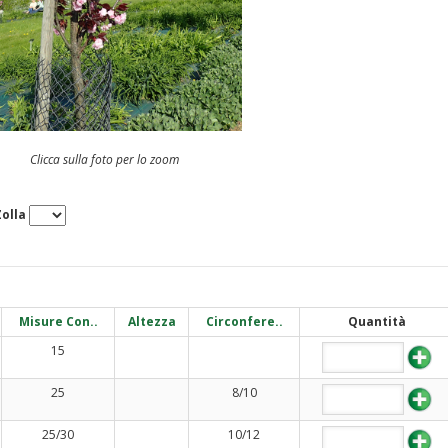
Clicca sulla foto per lo zoom
olla
Misure Con..
Altezza
Circonfere..
Quantità
15
25
8/10
25/30
10/12