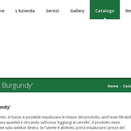
me
L'Azienda
Servizi
Gallery
Catalogo
Ne
l Burgundy'
Home
›
Cat
undy'
to. In basso è possibile visualizzare le misure del prodotto, anch'esse filtrabil
a quantità e cliccando sull'icona 'Aggiungi al carrello', il prodotto viene
nte sulla sidebar destra. Se l'utente è abilitato, potrà visualizzare i prezzi del