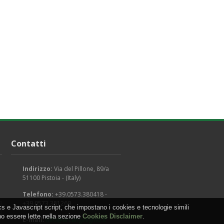
Contatti
Indirizzo:
Via del Pillone, 89/a
51100 Pistoia - (Italy)
Telefono:
+39.0573.380418 -
+39.0573.381269
s e Javascript script, che impostano i cookies e tecnologie simili
no essere lette nella sezione
Cookies Disclaimer
.
E-mail:
info@arcangeligino.it