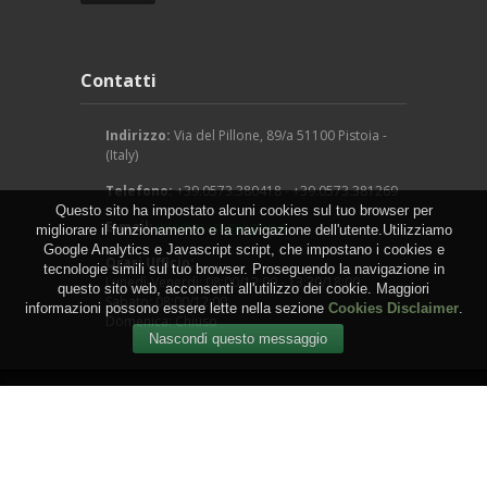
Contatti
Indirizzo:
Via del Pillone, 89/a 51100 Pistoia -
(Italy)
Telefono:
+39.0573.380418 - +39.0573.381269
Questo sito ha impostato alcuni cookies sul tuo browser per
E-mail:
info@arcangeligino.it
migliorare il funzionamento e la navigazione dell'utente.Utilizziamo
Google Analytics e Javascript script, che impostano i cookies e
Orari Ufficio:
tecnologie simili sul tuo browser. Proseguendo la navigazione in
Lunedì-Venerdì: 08:00/12:00 - 13:30/18:00
questo sito web, acconsenti all'utilizzo dei cookie. Maggiori
Sabato: 08:00/12:00
informazioni possono essere lette nella sezione
Cookies Disclaimer
.
Domenica: Chiuso
Copyright © 2016 - Arcangeli Gino - Vivai Azienda
Agricola - di Genovesi Giovanni - Via del Pillone, 89/a
51100 Pistoia - (Italy) - P.IVA: 00824540470
WEB by
IGM Studio
.