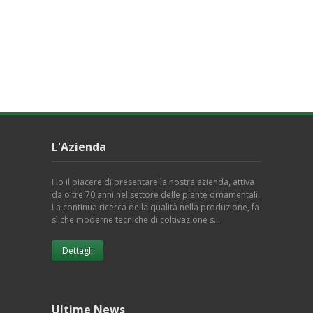
L'Azienda
Ho il piacere di presentare la nostra azienda, attiva
da oltre 70 anni nel settore delle piante ornamentali.
La continua ricerca della qualità nella produzione, fa
sì che moderne tecniche di coltivazione s…
Dettagli
Ultime News