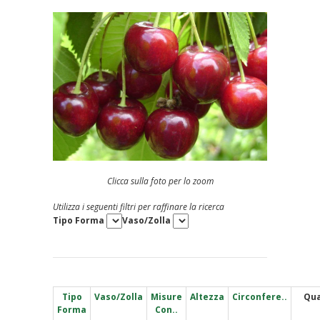
Clicca sulla foto per lo zoom
Utilizza i seguenti filtri per raffinare la ricerca
Tipo Forma
Vaso/Zolla
Tipo
Vaso/Zolla
Misure
Altezza
Circonfere..
Qua
Forma
Con..