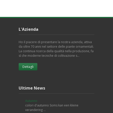
L'Azienda
Ho il piacere di presentare la nostra azienda, attiva
da oltre 70 anni nel settore delle piante ornamentali.
La continua ricerca della qualità nella produzione, fa
sì che moderne tecniche di coltivazione s…
Dettagli
Ultime News
Autunno
colori d'autunno Soms kan een kleine
verandering …