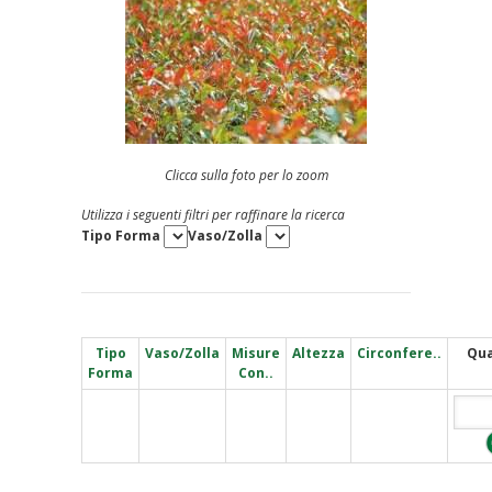
Clicca sulla foto per lo zoom
Utilizza i seguenti filtri per raffinare la ricerca
Tipo Forma
Vaso/Zolla
Tipo
Vaso/Zolla
Misure
Altezza
Circonfere..
Qua
Forma
Con..