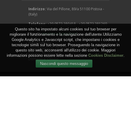
Indirizzo:
Via del Pillone, 89/a 51100 Pistoia -
(Italy)
Telefono:
+39.0573.380418 - +39.0573.381269
Questo sito ha impostato alcuni cookies sul tuo browser per
E-mail:
info@arcangeligino.it
migliorare il funzionamento e la navigazione dell'utente.Utilizziamo
Google Analytics e Javascript script, che impostano i cookies e
Orari Ufficio:
tecnologie simili sul tuo browser. Proseguendo la navigazione in
Lunedì-Venerdì: 08:00/12:00 - 13:30/18:00
questo sito web, acconsenti all'utilizzo dei cookie. Maggiori
Sabato: 08:00/12:00
informazioni possono essere lette nella sezione
Cookies Disclaimer
.
Domenica: Chiuso
Copyright © 2016 - Arcangeli Gino - Vivai Azienda
Agricola - di Genovesi Giovanni - Via del Pillone, 89/a
51100 Pistoia - (Italy) - P.IVA: 00824540470
WEB by
IGM Studio
.
Termini e Condizioni
-
Privacy
-
Cookies
-
Sitemap
-
RSS