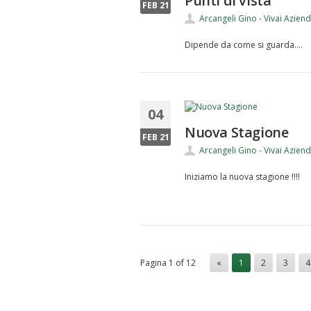
Punti di vista
FEB 21
Arcangeli Gino - Vivai Azien
Dipende da come si guarda....
04
Nuova Stagione
FEB 21
Arcangeli Gino - Vivai Azien
Iniziamo la nuova stagione !!!!
Pagina 1 of 12
«
1
2
3
4