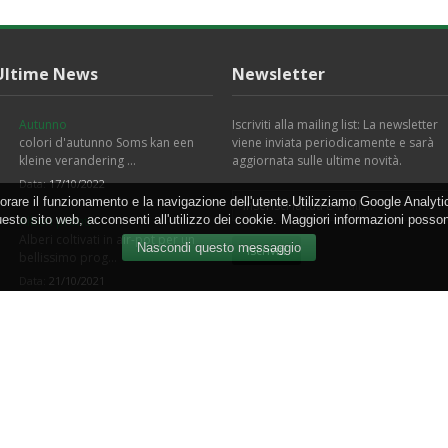
Ultime News
Newsletter
Autunno
Iscriviti alla mailing list: La newsletter
colori d'autunno Soms kan een
viene inviata periodicamente e sarà
kleine verandering …
aggiornata sulle ultime novità.
Data:
17/10/2022
orare il funzionamento e la navigazione dell'utente.Utilizziamo Google Analytic
esto sito web, acconsenti all'utilizzo dei cookie. Maggiori informazioni posso
Alberi pronti
Alberi coltivati in air-pot per un
bellissimo prog…
Data:
21/10/2021
da Agricola - di Genovesi Giovanni - Via
Termini e Condizioni
-
Privacy
-
Cooki
 00824540470