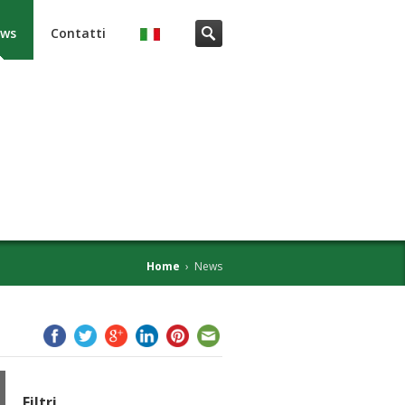
ws
Contatti
Home
›
News
Filtri