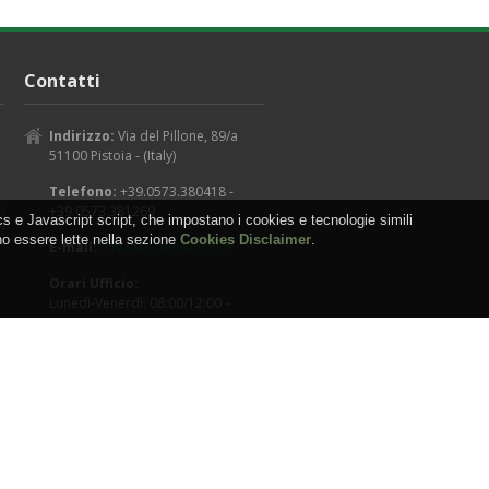
Contatti
Indirizzo:
Via del Pillone, 89/a
51100 Pistoia - (Italy)
Telefono:
+39.0573.380418 -
+39.0573.381269
s e Javascript script, che impostano i cookies e tecnologie simili
no essere lette nella sezione
Cookies Disclaimer
.
E-mail:
info@arcangeligino.it
Orari Ufficio:
Lunedì-Venerdì: 08:00/12:00 -
13:30/18:00
Sabato: 08:00/12:00
Domenica: Chiuso
es
-
Sitemap
-
RSS