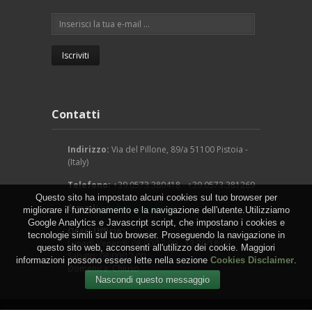
Contatti
Indirizzo:
Via del Pillone, 89/a 51100 Pistoia -
(Italy)
Telefono:
+39.0573.380418 - +39.0573.381269
Questo sito ha impostato alcuni cookies sul tuo browser per
E-mail:
info@arcangeligino.it
migliorare il funzionamento e la navigazione dell'utente.Utilizziamo
Google Analytics e Javascript script, che impostano i cookies e
Orari Ufficio:
tecnologie simili sul tuo browser. Proseguendo la navigazione in
Lunedì-Venerdì: 08:00/12:00 - 13:30/18:00
questo sito web, acconsenti all'utilizzo dei cookie. Maggiori
Sabato: 08:00/12:00
informazioni possono essere lette nella sezione
Cookies Disclaimer
.
Domenica: Chiuso