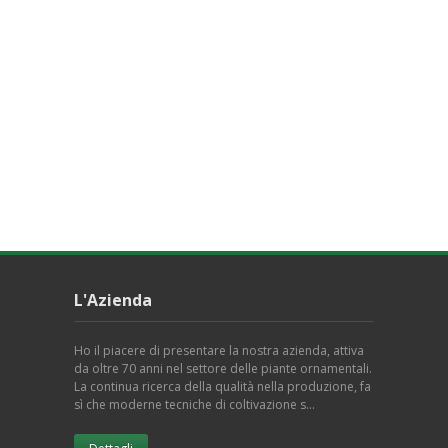
L'Azienda
Ho il piacere di presentare la nostra azienda, attiva
da oltre 70 anni nel settore delle piante ornamentali.
La continua ricerca della qualità nella produzione, fa
sì che moderne tecniche di coltivazione s…