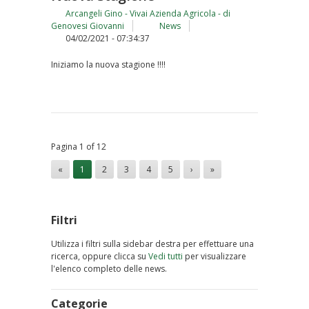
Arcangeli Gino - Vivai Azienda Agricola - di
Genovesi Giovanni
News
04/02/2021 - 07:34:37
Iniziamo la nuova stagione !!!!
Pagina 1 of 12
«
1
2
3
4
5
›
»
Filtri
Utilizza i filtri sulla sidebar destra per effettuare una
ricerca, oppure clicca su
Vedi tutti
per visualizzare
l'elenco completo delle news.
Categorie